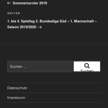
Beitrag
Sommerturnier 2019
Nächster
WEITER
Beitrag
1. bis 4. Spieltag 2. Bundesliga Süd – 1. Mannschaft –
Saison 2019/2020
Suche
nach:
Suchen
Datenschutz
Impressum