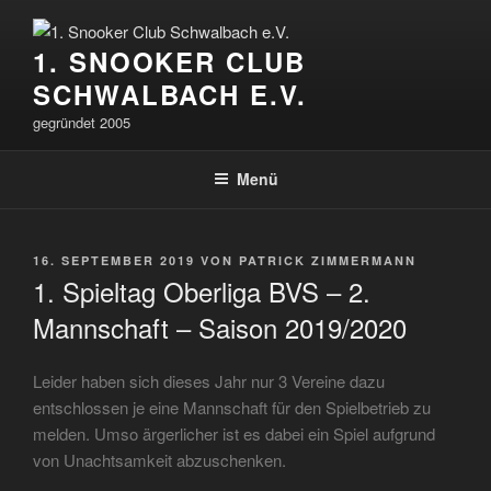
Zum
Inhalt
1. SNOOKER CLUB
springen
SCHWALBACH E.V.
gegründet 2005
Menü
VERÖFFENTLICHT
16. SEPTEMBER 2019
VON
PATRICK ZIMMERMANN
AM
1. Spieltag Oberliga BVS – 2.
Mannschaft – Saison 2019/2020
Leider haben sich dieses Jahr nur 3 Vereine dazu
entschlossen je eine Mannschaft für den Spielbetrieb zu
melden. Umso ärgerlicher ist es dabei ein Spiel aufgrund
von Unachtsamkeit abzuschenken.