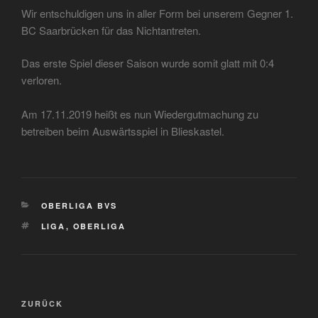
Wir entschuldigen uns in aller Form bei unserem Gegner 1.
BC Saarbrücken für das Nichtantreten.
Das erste Spiel dieser Saison wurde somit glatt mit 0:4
verloren.
Am 17.11.2019 heißt es nun Wiedergutmachung zu
betreiben beim Auswärtsspiel in Blieskastel.
KATEGORIEN
OBERLIGA BVS
SCHLAGWÖRTER
LIGA
,
OBERLIGA
Beitragsnavigation
Vorheriger
ZURÜCK