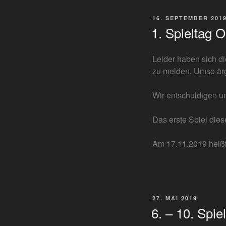
VERÖFFENTLICHT
16. SEPTEMBER 201
AM
1. Spieltag 
Leider haben sich di
zu melden. Umso ärg
Wir entschuldigen u
Das erste Spiel dies
Am 17.11.2019 heißt
VERÖFFENTLICHT
27. MAI 2019
AM
6. – 10. Spi