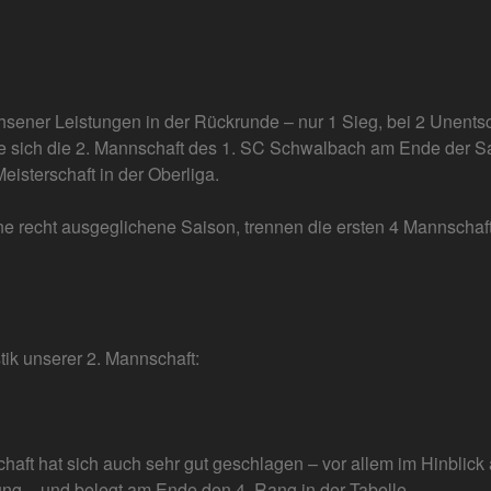
hsener Leistungen in der Rückrunde – nur 1 Sieg, bei 2 Unents
te sich die 2. Mannschaft des 1. SC Schwalbach am Ende der S
eisterschaft in der Oberliga.
e recht ausgeglichene Saison, trennen die ersten 4 Mannschaft
stik unserer 2. Mannschaft:
haft hat sich auch sehr gut geschlagen – vor allem im Hinblick a
g – und belegt am Ende den 4. Rang in der Tabelle.