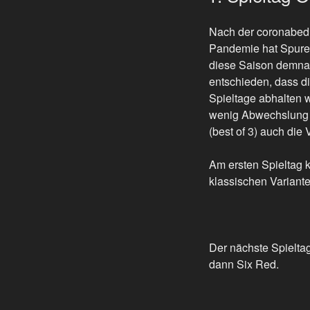
Nach der coronabedi
Pandemie hat Spuren
diese Saison demnac
entschieden, dass 
Spieltage abhalten 
wenig Abwechslung in
(best of 3) auch die
Am ersten Spieltag 
klassischen Variante
Der nächste Spielta
dann Six Red.