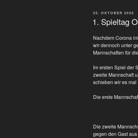
VERÖFFENTLICHT
25. OKTOBER 2020
AM
1. Spieltag 
Nachdem Corona imme
wir dennoch unter g
Mannschaften für di
Im ersten Spiel der 
zweite Mannschaft u
schieben wir es mal
Die erste Mannschaft
Die zweite Mannscha
gegen den Gast aus