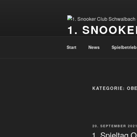
Zum
Inhalt
springen
1. SNOOKE
gegründet 2005
Start
News
Spielbetrieb
KATEGORIE:
OBE
VERÖFFENTLICHT
20. SEPTEMBER 202
AM
1. Spieltag 