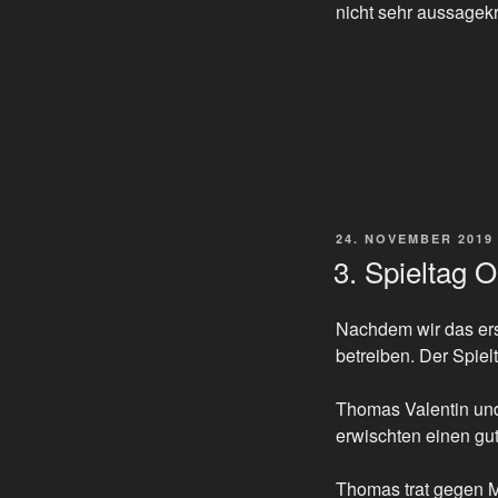
nicht sehr aussagekr
VERÖFFENTLICHT
24. NOVEMBER 2019
AM
3. Spieltag 
Nachdem wir das ers
betreiben. Der Spie
Thomas Valentin und
erwischten einen gut
Thomas trat gegen M