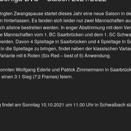
ngten Zwangspause startet dieses Jahr eine neue Saison in de
 hinterlassen. Es fanden sich leider nur zwei Mannschaften au
h alleine bestreiten werden. In enger Abstimmung mit dem Ve
die Mannschaften vom 1. BC Saarbrücken und dem 1. SC Schwa
werden. Davon 4 Spieltage in Saarbrücken und 4 Spieltage in 
 die Spieltage zu bringen, findet neben der klassischen Varia
 Variante mit 6 Roten (Six Red – best of 5) Anwendung.
konnten Wolfgang Ederle und Patrick Zimmermann in Saarbrück
 einen 3:1 Sieg (7:2 Frames) feiern.
g findet am Sonntag 10.10.2021 um 11.00 Uhr in Schwalbach stat