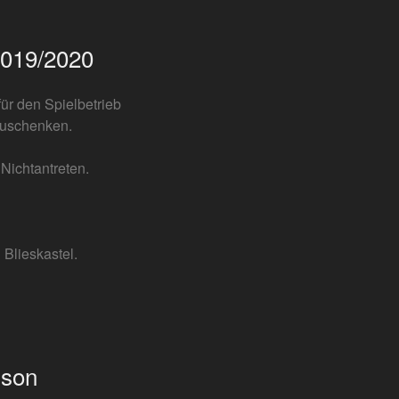
2019/2020
ür den Spielbetrieb
zuschenken.
Nichtantreten.
Blieskastel.
ison